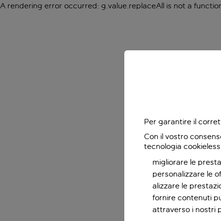
A rendering error occurred:
g.value.replaceAll is not a functio
Per garantire il corr
Con il vostro consens
tecnologia cookieless
migliorare le presta
personalizzare le o
alizzare le prestaz
fornire contenuti pu
attraverso i nostri 