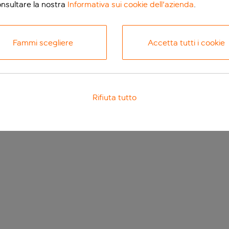
onsultare la nostra
Informativa sui cookie dell'azienda
.
Fammi scegliere
Accetta tutti i cookie
Rifiuta tutto