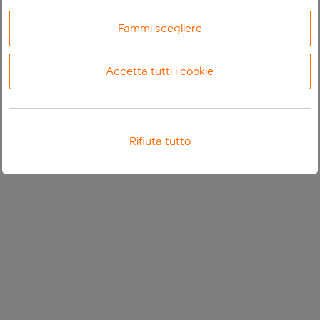
Fammi scegliere
Accetta tutti i cookie
Rifiuta tutto