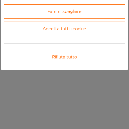
Fammi scegliere
Accetta tutti i cookie
Rifiuta tutto