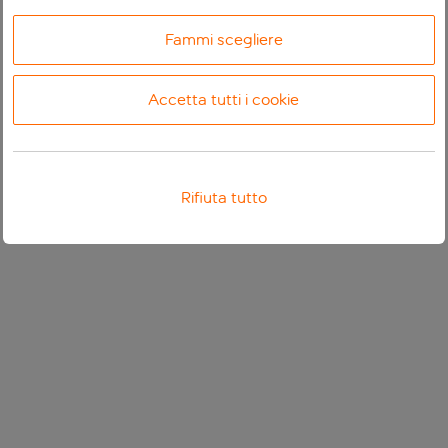
Fammi scegliere
Accetta tutti i cookie
Rifiuta tutto