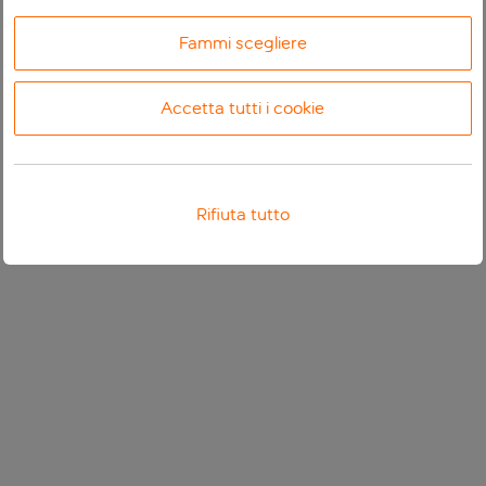
Fammi scegliere
Accetta tutti i cookie
Rifiuta tutto