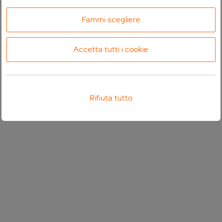
Fammi scegliere
Accetta tutti i cookie
Rifiuta tutto