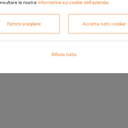
onsultare la nostra
Informativa sui cookie dell'azienda
.
Fammi scegliere
Accetta tutti i cookie
Rifiuta tutto