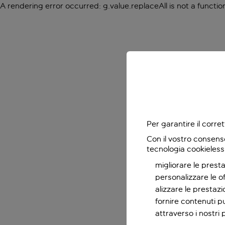
A rendering error occurred:
g.value.replaceAll is not a functio
Per garantire il corr
Con il vostro consens
tecnologia cookieless
migliorare le presta
personalizzare le o
alizzare le prestaz
fornire contenuti pu
attraverso i nostri 