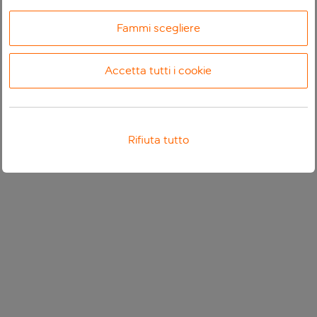
Fammi scegliere
Accetta tutti i cookie
Rifiuta tutto