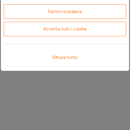
Fammi scegliere
Accetta tutti i cookie
Rifiuta tutto