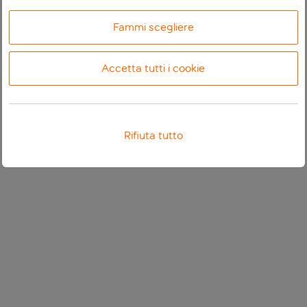
Fammi scegliere
Accetta tutti i cookie
Rifiuta tutto