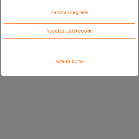
Fammi scegliere
Accetta tutti i cookie
Rifiuta tutto