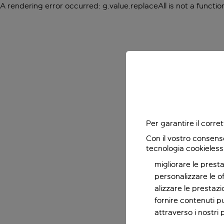
A rendering error occurred:
g.value.replaceAll is not a functio
Per garantire il corr
Con il vostro consens
tecnologia cookieless
migliorare le presta
personalizzare le o
alizzare le prestaz
fornire contenuti pu
attraverso i nostri 