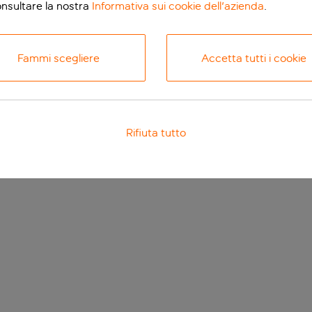
onsultare la nostra
Informativa sui cookie dell'azienda
.
Fammi scegliere
Accetta tutti i cookie
Rifiuta tutto