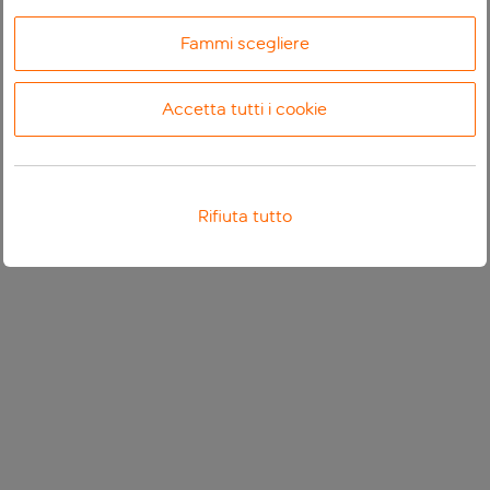
Fammi scegliere
Accetta tutti i cookie
Rifiuta tutto