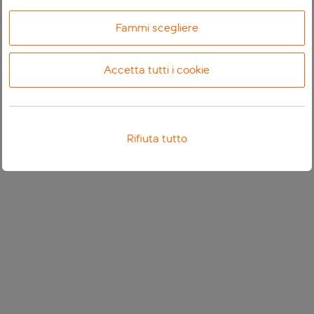
Fammi scegliere
Accetta tutti i cookie
Rifiuta tutto