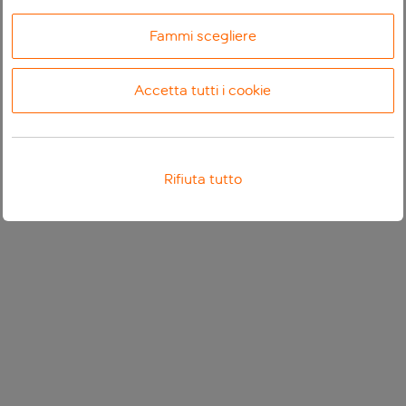
Fammi scegliere
Accetta tutti i cookie
Rifiuta tutto