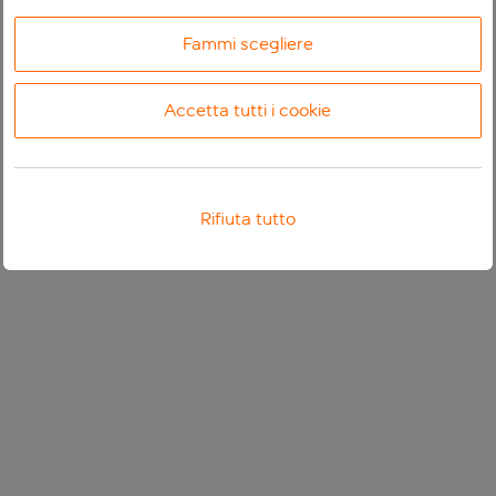
Fammi scegliere
Accetta tutti i cookie
Rifiuta tutto