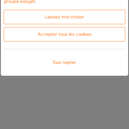
groupe easyjet
.
Laissez-moi choisir
Accepter tous les cookies
Tout rejeter