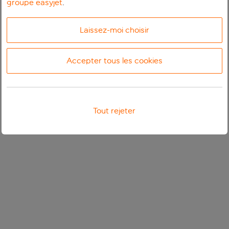
groupe easyjet
.
Laissez-moi choisir
Accepter tous les cookies
Tout rejeter