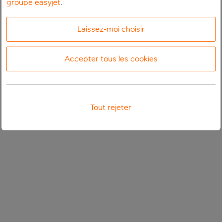
groupe easyjet
.
Laissez-moi choisir
Accepter tous les cookies
Tout rejeter