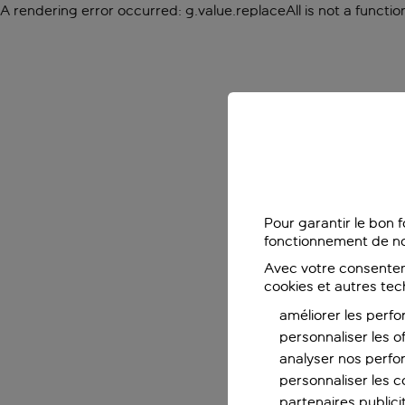
A rendering error occurred:
g.value.replaceAll is not a functio
Pour garantir le bon 
fonctionnement de no
Avec votre consentem
cookies et autres tec
améliorer les perfo
personnaliser les o
analyser nos perf
personnaliser les co
partenaires publicit