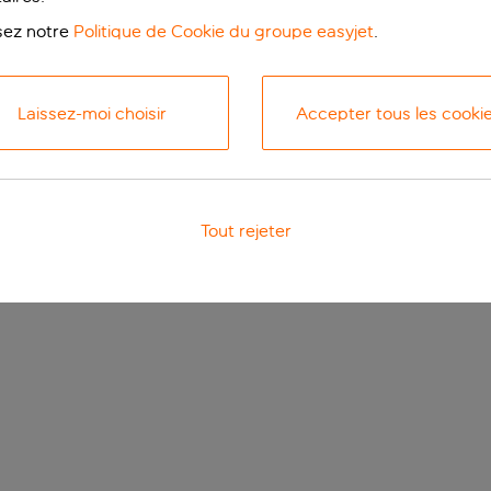
isez notre
Politique de Cookie du groupe easyjet
.
Laissez-moi choisir
Accepter tous les cooki
Tout rejeter