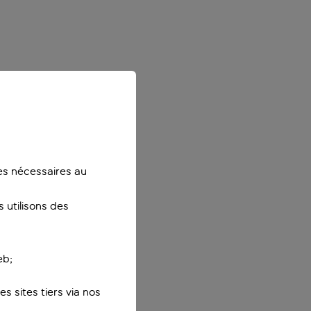
ies nécessaires au
 utilisons des
eb;
s sites tiers via nos