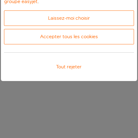
groupe easyjet
.
Laissez-moi choisir
Accepter tous les cookies
Tout rejeter