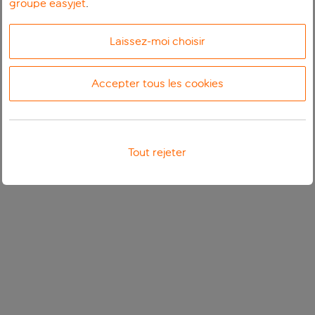
groupe easyjet
.
Laissez-moi choisir
Accepter tous les cookies
Tout rejeter