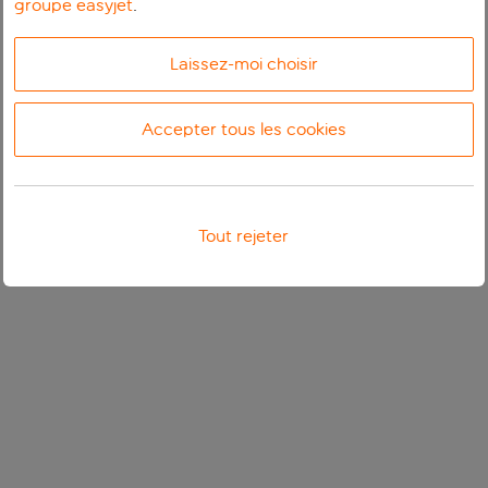
groupe easyjet
.
Laissez-moi choisir
Accepter tous les cookies
Tout rejeter