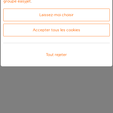
groupe easyjet
.
Laissez-moi choisir
Accepter tous les cookies
Tout rejeter