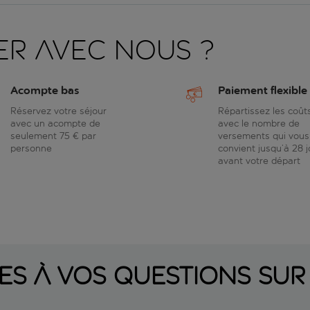
er avec nous ?
Acompte bas
Paiement flexible
Réservez votre séjour
Répartissez les coût
avec un acompte de
avec le nombre de
seulement 75 € par
versements qui vous
personne
convient jusqu’à 28 j
avant votre départ
es à vos questions sur