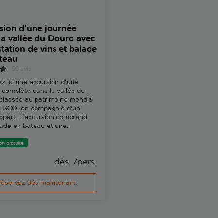
sion d'une journée
Laissez-passer WOW d
la vallée du Douro avec
heures avec visite guid
tation de vins et balade
audio de Taylor's Wine 
teau
1 examen
50 avis
Explorez le quartier WOW de V
Nova de Gaia et la cave histor
z ici une excursion d'une
Taylor. Plongez dans l'histoire,
 complète dans la vallée du
traditions et les saveurs portu
classée au patrimoine mondial
en visitant divers musées et
NESCO, en compagnie d'un
expositions.
xpert. L'excursion comprend
ade en bateau et une
tion de vin de Porto.
on gratuite
dès 
 /pers.
dès 
éservez dès maintenant.
Réservez dès maintenan