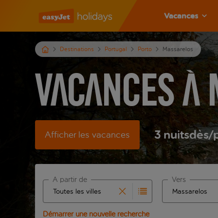
Vacances
Destinations
Portugal
Porto
Massarelos
Vacances à 
3
nuits
dès
/
Afficher les vacances
À partir de
Vers
Commencez à taper pour la saisie automatique. Lors
Commencez à tape
Démarrer une nouvelle recherche