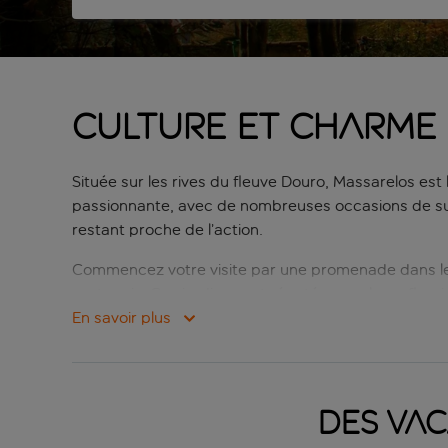
CULTURE ET CHARME 
Située sur les rives du fleuve Douro, Massarelos est 
passionnante, avec de nombreuses occasions de succ
restant proche de l’action.
Commencez votre visite par une promenade dans les 
portugais. Ces jardins sont réputés pour leurs flora
En savoir plus
Les amateurs d’histoire se rendront à l’Igreja do 
du XVIIIe siècle se distingue par ses superbes fres
prince Henri le Navigateur, figure clé de l’âge des g
recueillement pour les marins de Porto qui venaient 
Des vac
La restauration à Massarelos est un plaisir. Des bi