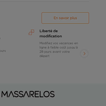
En savoir plus
Liberté de
modification
s
Modifiez vos vacances en
ligne à faible coût jusqu’à
ours
28 jours avant votre
départ
 Massarelos