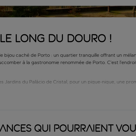
LE LONG DU DOURO !
le bijou caché de Porto : un quartier tranquille offrant un méla
omber à la gastronomie renommée de Porto. C’est l’endroit i
Jardins du Palácio de Cristal, pour un pique-nique, une prom
isons luxuriantes, au milieu desquelles serpentent des sentiers
Corpo Santo de Massarelos, perle du patrimoine profondément a
ques en carreaux azulejos bleus et blancs, qui racontent des 
randes découvertes portugaises. À l’origine associée à la confrér
prier pour la sécurité de leurs périples en mer.
ances qui pourraient vou
strots au bord du fleuve servant des fruits de mer aux taverne