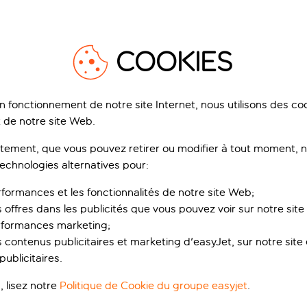
(sandwich toasté), vous ne pourrez que vous régaler. Accompa
e.
1
/
21
COOKIES
ramway mythique qui longe le Douro. Envie d’aller plus loin 
. Ces charmantes pièces de collection témoignent de l’époque
ntée de la ville.
on fonctionnement de notre site Internet, nous utilisons des c
z-vous porter par le tempo des groupes musicaux. Fado tradit
 de notre site Web.
 l’ambiance. Pour une expérience vraiment magique, réservez
rostars Matosinhos
HF Tuela Ala Sul
ement, que vous pouvez retirer ou modifier à tout moment, no
la musique live, accompagnés de la vue splendide sur la ligne 
relos, Porto, Portugal
Massarelos, Porto, Portugal
technologies alternatives pour:
67 avis
16
rformances et les fonctionnalités de notre site Web;
ervez pour un acompte de /pers.
Réservez pour un acompte de /pers.
s offres dans les publicités que vous pouvez voir sur notre sit
rformances marketing;
ui est inclus
Ce qui est inclus
 contenus publicitaires et marketing d'easyJet, sur notre site et
ublicitaires.
/pers.
/
dès
dès
, lisez notre
Politique de Cookie du groupe easyjet
.
Voir le séjour
Voir le séjour