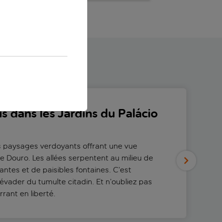
 dans les Jardins du Palácio
 paysages verdoyants offrant une vue
ve Douro. Les allées serpentent au milieu de
antes et de paisibles fontaines. C’est
s’évader du tumulte citadin. Et n’oubliez pas
rant en liberté.