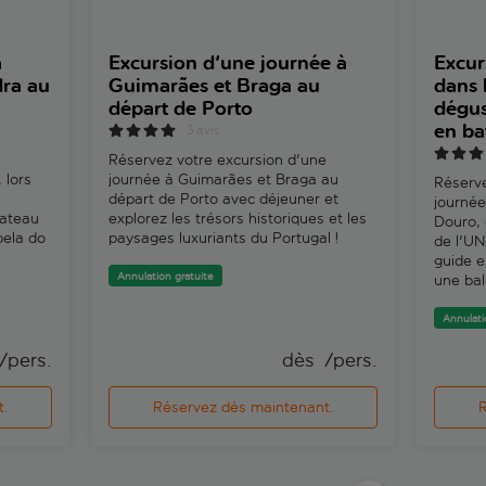
a
Excursion d'une journée à
Excur
dra au
Guimarães et Braga au
dans 
départ de Porto
dégus
en ba
3 avis
Réservez votre excursion d'une
 lors
journée à Guimarães et Braga au
Réserve
départ de Porto avec déjeuner et
journée
bateau
explorez les trésors historiques et les
Douro, 
pela do
paysages luxuriants du Portugal !
de l'U
guide e
Annulation gratuite
une bal
dégusta
Annulati
 /pers.
dès 
 /pers.
t.
Réservez dès maintenant.
R