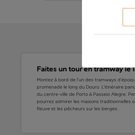
Faites un tour en tramway le
Montez à bord de l’un des tramways d’époq
promenade le long du Douro. L’itinéraire p
du centre-ville de Porto à Passeio Alegre. Pen
pourrez admirer les maisons traditionnelles o
fleuve et les pêcheurs sur les berges.