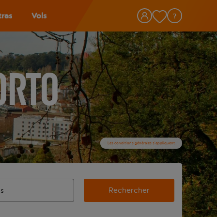
tras
Vols
orto
Les conditions générales s’appliquent
Rechercher
’aéroport d’origine, utilisez la touche de tabulation pour les
ie automatique sont disponibles pour l’aéroport de destination,
de retour.