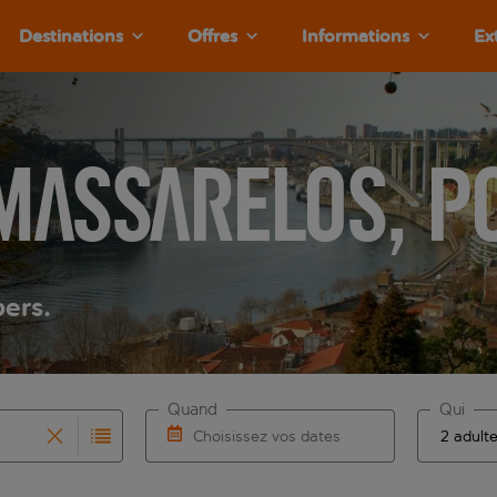
Destinations
Offres
Informations
Ex
Massarelos, P
pers.
Quand
Qui
Choisissez vos dates
que les résultats de saisie automatique sont disponibles pour l
r pour la saisie automatique. Lorsque les résultats de la sais
Choisissez une date de départ et une date 