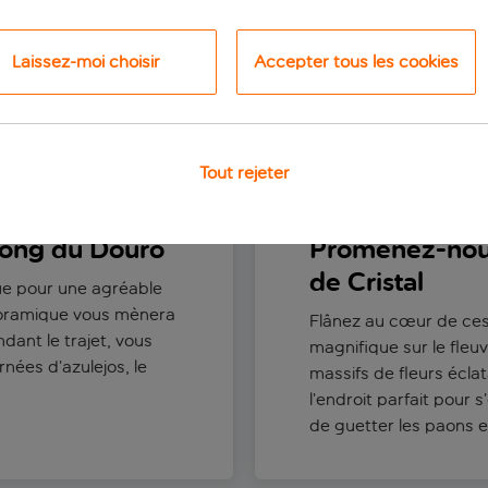
Laissez-moi choisir
Accepter tous les cookies
Ce qu’il ne faut pas manquer
Tout rejeter
 long du Douro
Promenez-nous
de Cristal
ue pour une agréable
anoramique vous mènera
Flânez au cœur de ces
dant le trajet, vous
magnifique sur le fleu
rnées d’azulejos, le
massifs de fleurs éclat
l’endroit parfait pour 
de guetter les paons er