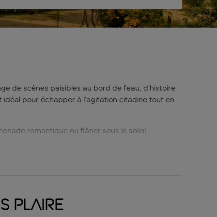
nge de scènes paisibles au bord de l’eau, d’histoire
déal pour échapper à l’agitation citadine tout en
enade romantique ou flâner sous le soleil
 offrant une vue spectaculaire sur le fleuve Douro.
ncrée dans le passé maritime de Porto. Cette église
scènes d’aventures maritimes et représentent le
ie des marins, l’église était un lieu de
s plaire
s proposant des plats traditionnels comme le