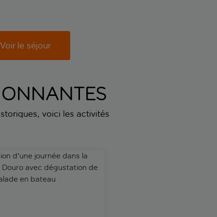
Voir le séjour
SSIONNANTES
toriques, voici les activités
 départ de Porto
n d'une journée dans la vallée du Douro avec dégustation de v
Laissez-passer WOW de 48 heu