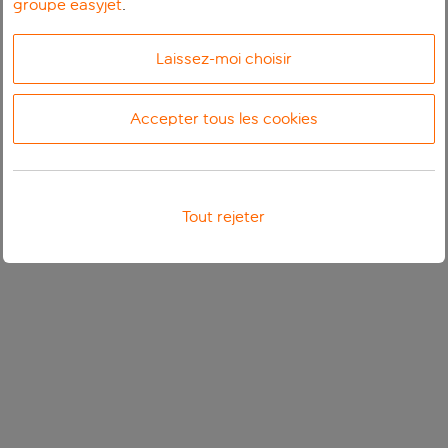
groupe easyjet
.
Laissez-moi choisir
Accepter tous les cookies
Tout rejeter