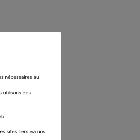
ies nécessaires au
 utilisons des
eb;
s sites tiers via nos