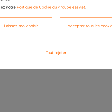
isez notre
Politique de Cookie du groupe easyjet
.
Laissez-moi choisir
Accepter tous les cooki
Tout rejeter