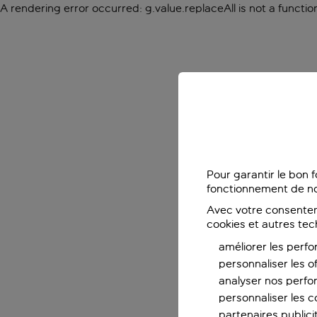
A rendering error occurred:
g.value.replaceAll is not a functio
Pour garantir le bon 
fonctionnement de no
Avec votre consentem
cookies et autres tec
améliorer les perfo
personnaliser les o
analyser nos perf
personnaliser les co
partenaires publicit