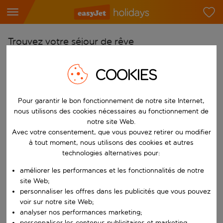
Trouvez votre séjour de rêve
À partir de
COOKIES
Choisissez votre aéroport
Commencez à taper pour la saisie automatique. Lorsque les résultats 
Vers
Pour garantir le bon fonctionnement de notre site Internet,
Choisissez votre destination
nous utilisons des cookies nécessaires au fonctionnement de
notre site Web.
Commencez à taper pour la saisie automatique. Lorsque les résultats 
Avec votre consentement, que vous pouvez retirer ou modifier
Quand
à tout moment, nous utilisons des cookies et autres
Choisissez vos dates
technologies alternatives pour:
Choisissez une date de départ et une date de retour.
Qui
améliorer les performances et les fonctionnalités de notre
site Web;
personnaliser les offres dans les publicités que vous pouvez
voir sur notre site Web;
Rechercher
analyser nos performances marketing;
personnaliser les contenus publicitaires et marketing