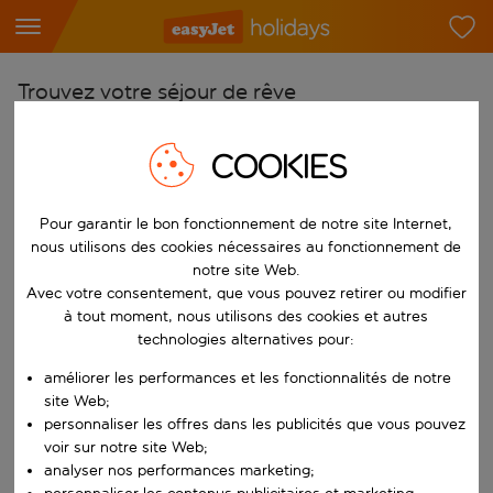
Trouvez votre séjour de rêve
À partir de
COOKIES
Choisissez votre aéroport
Commencez à taper pour la saisie automatique. Lorsque les résultats 
Vers
Pour garantir le bon fonctionnement de notre site Internet,
Choisissez votre destination
nous utilisons des cookies nécessaires au fonctionnement de
notre site Web.
Commencez à taper pour la saisie automatique. Lorsque les résultats 
Quand
Avec votre consentement, que vous pouvez retirer ou modifier
à tout moment, nous utilisons des cookies et autres
Choisissez vos dates
technologies alternatives pour:
Choisissez une date de départ et une date de retour.
Qui
améliorer les performances et les fonctionnalités de notre
site Web;
personnaliser les offres dans les publicités que vous pouvez
voir sur notre site Web;
Rechercher
analyser nos performances marketing;