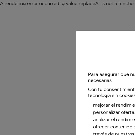
A rendering error occurred:
g.value.replaceAll is not a functio
Para asegurar que nu
necesarias.
Con tu consentimient
tecnología sin cookie
mejorar el rendimie
personalizar oferta
analizar el rendimi
ofrecer contenido 
través de nuestros 