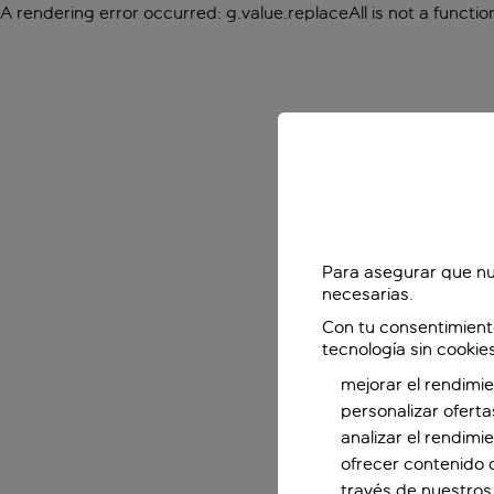
A rendering error occurred:
g.value.replaceAll is not a functio
Para asegurar que nu
necesarias.
Con tu consentimient
tecnología sin cookie
mejorar el rendimie
personalizar oferta
analizar el rendimi
ofrecer contenido 
través de nuestros 