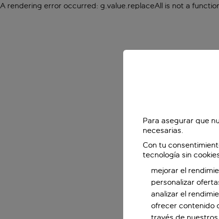
A rendering error occurred:
g.value.replaceAll is not a functio
Para asegurar que nu
necesarias.
Con tu consentimient
tecnología sin cookie
mejorar el rendimie
personalizar oferta
analizar el rendimi
ofrecer contenido 
través de nuestros 