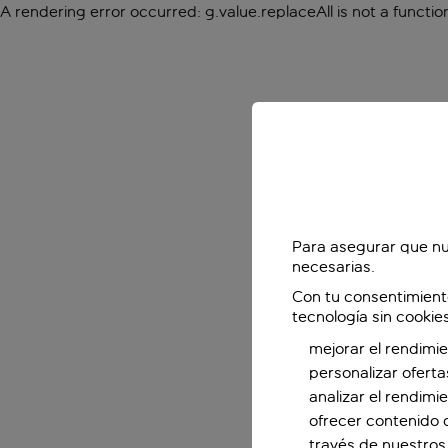
A rendering error occurred:
g.value.replaceAll is not a functio
Para asegurar que nu
necesarias.
Con tu consentimient
tecnología sin cookie
mejorar el rendimie
personalizar oferta
analizar el rendimi
ofrecer contenido 
través de nuestros 