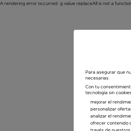
A rendering error occurred:
g.value.replaceAll is not a functio
Para asegurar que nu
necesarias.
Con tu consentimient
tecnología sin cookie
mejorar el rendimie
personalizar oferta
analizar el rendimi
ofrecer contenido 
través de nuestros 