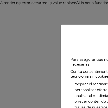
A rendering error occurred:
g.value.replaceAll is not a functio
Para asegurar que nu
necesarias.
Con tu consentimient
tecnología sin cookie
mejorar el rendimie
personalizar oferta
analizar el rendimi
ofrecer contenido 
través de nuestros 