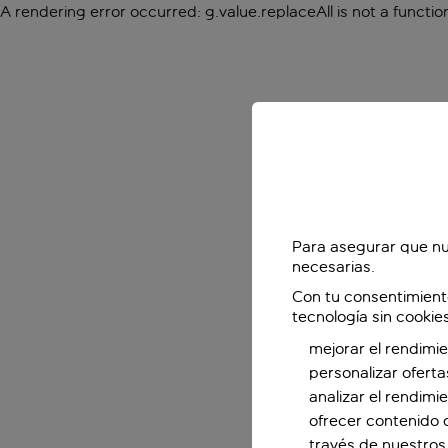
A rendering error occurred:
g.value.replaceAll is not a functio
Para asegurar que nu
necesarias.
Con tu consentimient
tecnología sin cookie
mejorar el rendimie
personalizar oferta
analizar el rendimi
ofrecer contenido 
través de nuestros 