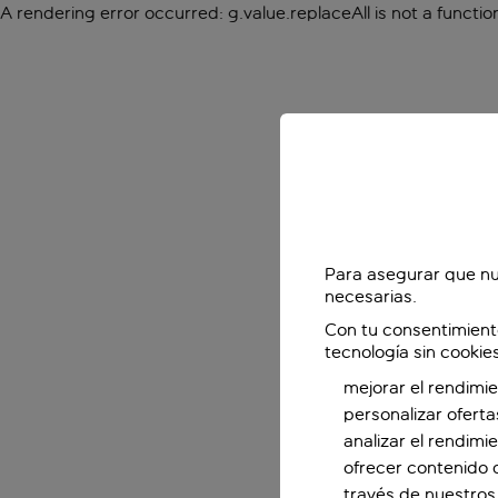
A rendering error occurred:
g.value.replaceAll is not a functio
Para asegurar que nu
necesarias.
Con tu consentimient
tecnología sin cookie
mejorar el rendimie
personalizar oferta
analizar el rendimi
ofrecer contenido 
través de nuestros 