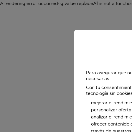
A rendering error occurred:
g.value.replaceAll is not a functio
Para asegurar que nu
necesarias.
Con tu consentimient
tecnología sin cookie
mejorar el rendimie
personalizar oferta
analizar el rendimi
ofrecer contenido 
través de nuestros 