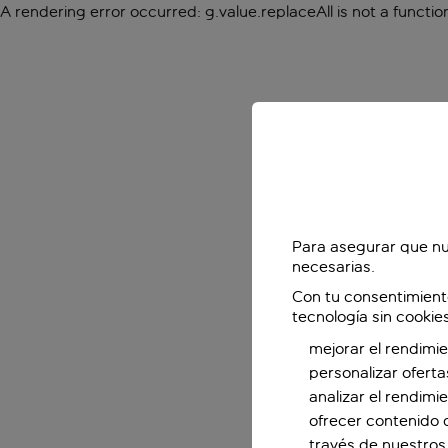
A rendering error occurred:
g.value.replaceAll is not a functio
Para asegurar que nu
necesarias.
Con tu consentimient
tecnología sin cookie
mejorar el rendimie
personalizar oferta
analizar el rendimi
ofrecer contenido 
través de nuestros 