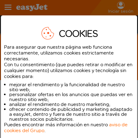
Iniciar sesión
Tarjetas de embarque para dispositivos móviles
COOKIES
Para asegurar que nuestra página web funciona
correctamente, utilizamos cookies estrictamente
necesarias.
Con tu consentimiento (que puedes retirar o modificar en
cualquier momento) utilizamos cookies y tecnología sin
cookies para:
mejorar el rendimiento y la funcionalidad de nuestro
sitio web;
Factura y descarga las
personalizar ofertas en los anuncios que puedas ver en
nuestro sitio web;
tarjetas de embarque para
analizar el rendimiento de nuestro marketing;
móviles en la aplicación
ofrecer contenido de publicidad y marketing adaptado
a easyJet, dentro y fuera de nuestro sitio a través de
para los vuelos procedentes
nuestros socios publicitarios.
Puedes encontrar más información en nuestro
aviso de
de la mayoría de los
cookies del Grupo
.
aeropuertos de nuestra red