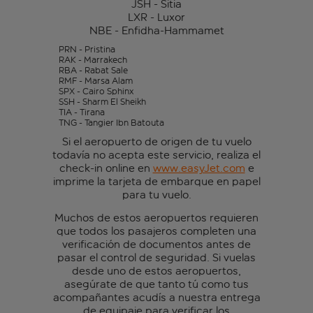
JSH - Sitia
LXR - Luxor
NBE - Enfidha-Hammamet
PRN - Pristina
RAK - Marrakech
RBA - Rabat Sale
RMF - Marsa Alam
SPX - Cairo Sphinx
SSH - Sharm El Sheikh
TIA - Tirana
TNG - Tangier Ibn Batouta
Si el aeropuerto de origen de tu vuelo
todavía no acepta este servicio, realiza el
check-in online en
www.easyJet.com
e
imprime la tarjeta de embarque en papel
para tu vuelo.
Muchos de estos aeropuertos requieren
que todos los pasajeros completen una
verificación de documentos antes de
pasar el control de seguridad. Si vuelas
desde uno de estos aeropuertos,
asegúrate de que tanto tú como tus
acompañantes acudís a nuestra entrega
de equipaje para verificar los