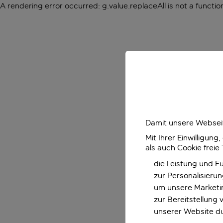
A rendering error occurred:
g.value.replaceAll is not a functio
Damit unsere Webseit
Mit Ihrer Einwilligun
als auch Cookie freie
die Leistung und F
zur Personalisieru
um unsere Marketin
zur Bereitstellung
unserer Website d