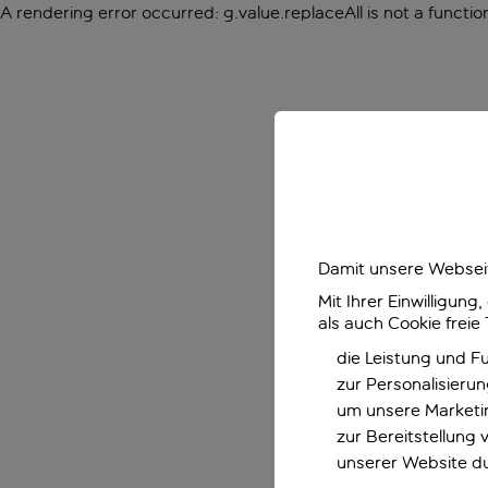
A rendering error occurred:
g.value.replaceAll is not a functio
Damit unsere Webseit
Mit Ihrer Einwilligun
als auch Cookie freie
die Leistung und F
zur Personalisieru
um unsere Marketin
zur Bereitstellung
unserer Website d