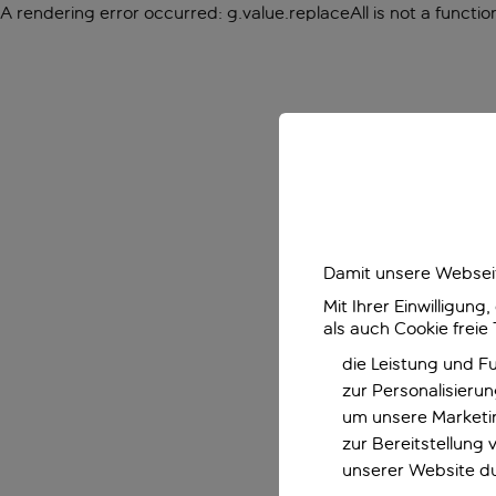
A rendering error occurred:
g.value.replaceAll is not a functio
Damit unsere Webseit
Mit Ihrer Einwilligun
als auch Cookie freie
die Leistung und F
zur Personalisieru
um unsere Marketin
zur Bereitstellung
unserer Website d