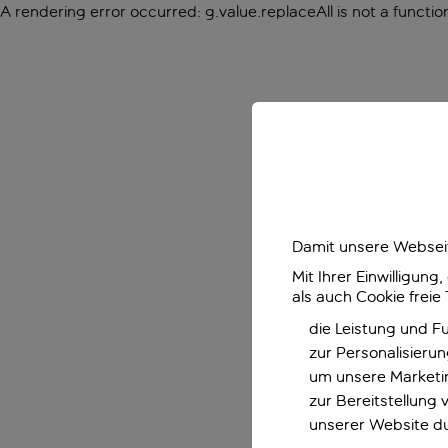
A rendering error occurred:
g.value.replaceAll is not a functio
Damit unsere Webseit
Mit Ihrer Einwilligun
als auch Cookie freie
die Leistung und F
zur Personalisieru
um unsere Marketin
zur Bereitstellung
unserer Website d