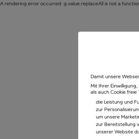
A rendering error occurred:
g.value.replaceAll is not a functio
Damit unsere Webseit
Mit Ihrer Einwilligun
als auch Cookie freie
die Leistung und F
zur Personalisieru
um unsere Marketin
zur Bereitstellung
unserer Website d