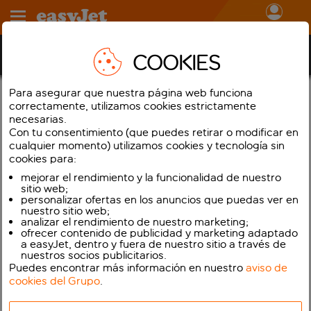
Inicia sessió
Termes i condicions d’easyJet Serveis addicionals
COOKIES
Para asegurar que nuestra página web funciona
correctamente, utilizamos cookies estrictamente
Oferim altres serveis a més a més dels nostres serveis de
necesarias.
vol, que estan facilitats pels nostres proveïdors tercers
Con tu consentimiento (que puedes retirar o modificar en
(«Serveis addicionals»). Podeu adquirir aquests serveis
cualquier momento) utilizamos cookies y tecnología sin
addicionals a través de nosaltres o dels enllaços que
cookies para:
facilitem.
mejorar el rendimiento y la funcionalidad de nuestro
sitio web;
Poden aplicar-se termes i condicions específics quan es
personalizar ofertas en los anuncios que puedas ver en
contracten aquests serveis addicionals. Els termes
nuestro sitio web;
aplicables s’especifiquen en el moment de la compra,
analizar el rendimiento de nuestro marketing;
ofrecer contenido de publicidad y marketing adaptado
durant el procés de reserva i en la confirmació de reserva
a easyJet, dentro y fuera de nuestro sitio a través de
per al servei addicional concret. Assegureu-vos que els
nuestros socios publicitarios.
llegiu amb atenció abans de completar la compra.
Puedes encontrar más información en nuestro
aviso de
cookies del Grupo
.
Per als lloguers de cotxes facilitats per CarTrawler,
consulteu
cars.easyjet.com
. A més, si voleu reservar
un cotxe juntament amb el vol en una reserva amb