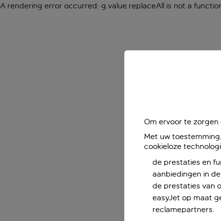
A rendering error occurred:
g.value.replaceAll is not a functio
Om ervoor te zorgen d
Met uw toestemming, 
cookieloze technolog
de prestaties en fu
aanbiedingen in de 
de prestaties van 
easyJet op maat ge
reclamepartners.