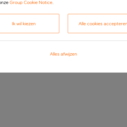
 onze
Group Cookie Notice
.
Ik wil kiezen
Alle cookies acceptere
Alles afwijzen