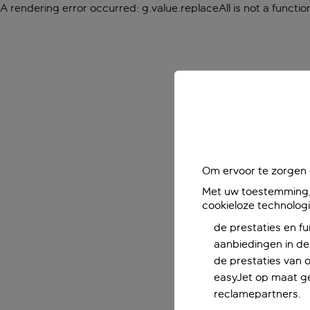
A rendering error occurred:
g.value.replaceAll is not a functio
Om ervoor te zorgen d
Met uw toestemming, 
cookieloze technolog
de prestaties en fu
aanbiedingen in de 
de prestaties van 
easyJet op maat ge
reclamepartners.