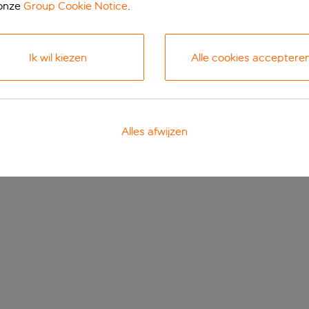
 onze
Group Cookie Notice
.
Ik wil kiezen
Alle cookies acceptere
Alles afwijzen