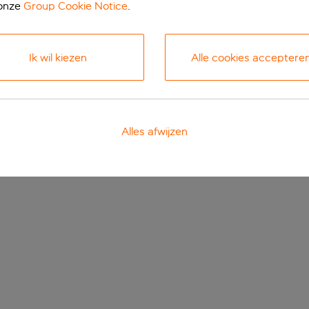
 onze
Group Cookie Notice
.
Ik wil kiezen
Alle cookies acceptere
Alles afwijzen