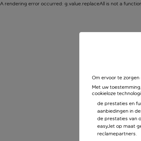
A rendering error occurred:
g.value.replaceAll is not a functio
Om ervoor te zorgen d
Met uw toestemming, 
cookieloze technolog
de prestaties en fu
aanbiedingen in de 
de prestaties van 
easyJet op maat ge
reclamepartners.