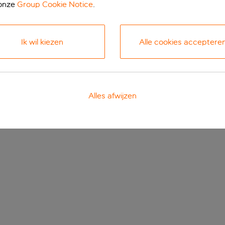
 onze
Group Cookie Notice
.
Ik wil kiezen
Alle cookies acceptere
Alles afwijzen