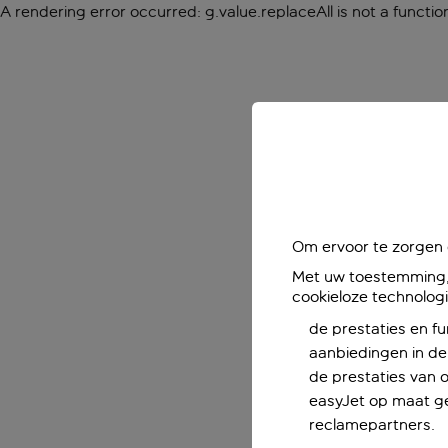
A rendering error occurred:
g.value.replaceAll is not a functio
Om ervoor te zorgen d
Met uw toestemming, 
cookieloze technolog
de prestaties en fu
aanbiedingen in de 
de prestaties van 
easyJet op maat ge
reclamepartners.